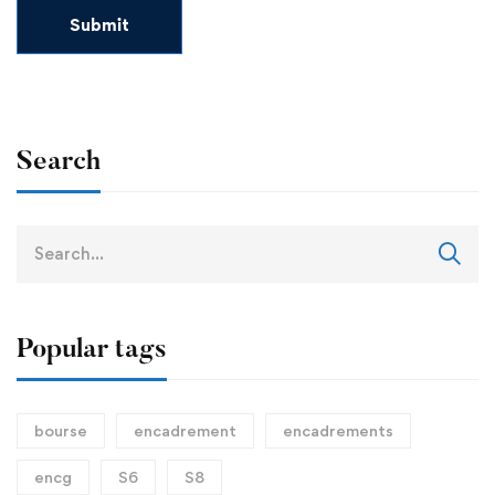
Search
Search
for:
Popular tags
bourse
encadrement
encadrements
encg
S6
S8