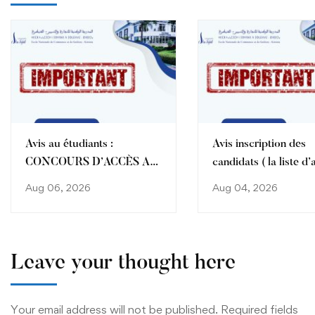
Avis au étudiants :
Avis inscription des
CONCOURS D’ACCÈS AU
candidats ( la liste d’
SEMESTRE 3 ET
et ceux ayant bénéfic
Aug 06, 2026
Aug 04, 2026
SEMESTRE 1 DU CYCLE
d’une amélioration d
ENCG
) affectés à l’ENCG K
CNAEM 2026
Leave your thought here
Your email address will not be published.
Required fields