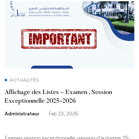
Affichage
des
Listes
–
Examen
,
ACTUALITÉS
Session
Affichage des Listes – Examen , Session
Exceptionnelle
Exceptionnelle 2025-2026
Administrateur
Feb 23, 2026
2025-
2026
Examen session exceptionnelle -session d’automne 25-