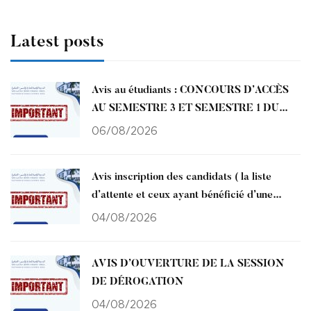
Latest posts
Avis au étudiants : CONCOURS D’ACCÈS
AU SEMESTRE 3 ET SEMESTRE 1 DU
CYCLE ENCG
06/08/2026
Avis inscription des candidats ( la liste
d’attente et ceux ayant bénéficié d’une
amélioration de choix ) affectés à l’ENCG
04/08/2026
Kénitra CNAEM 2026
AVIS D’OUVERTURE DE LA SESSION
DE DÉROGATION
04/08/2026