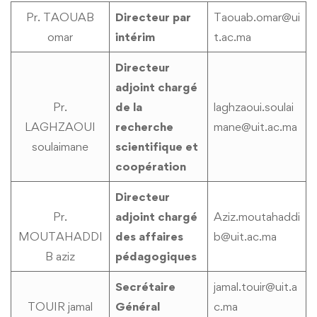
Administratif
Pr. TAOUAB
Directeur par
Taouab.omar@ui
omar
intérim
t.ac.ma
Directeur
adjoint chargé
Pr.
de la
laghzaoui.soulai
LAGHZAOUI
recherche
mane@uit.ac.ma
soulaimane
scientifique et
coopération
Directeur
Pr.
adjoint chargé
Aziz.moutahaddi
MOUTAHADDI
des affaires
b@uit.ac.ma
B aziz
pédagogiques
Secrétaire
jamal.touir@uit.a
TOUIR jamal
Général
c.ma