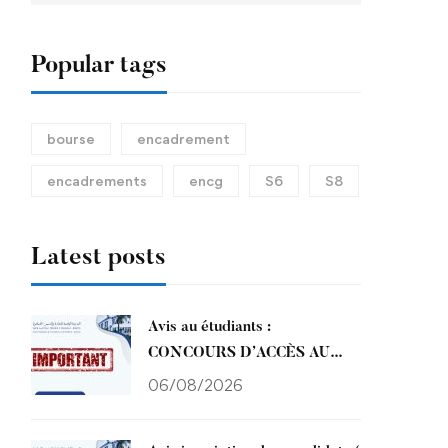
Popular tags
bourse
encadrement
encadrements
encg
S6
S8
Latest posts
Avis au étudiants :
CONCOURS D’ACCÈS AU
SEMESTRE 3 ET SEMESTRE
06/08/2026
1 DU CYCLE ENCG