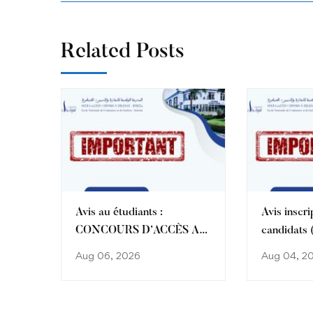
Related Posts
Avis au étudiants :
Avis inscri
CONCOURS D’ACCÈS AU
candidats (
SEMESTRE 3 ET
et ceux ay
Aug 06, 2026
Aug 04, 2
SEMESTRE 1 DU CYCLE
d’une amél
ENCG
) affectés
CNAEM 2