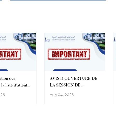
ption des
AVIS D’OUVERTURE DE
 la liste d’attente
LA SESSION DE
ant bénéficié
DÉROGATION
026
Aug 04, 2026
ioration de choix
 à l’ENCG Kénitra
026