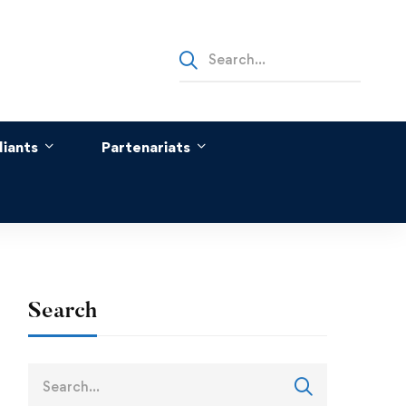
Search
for:
diants
Partenariats
Search
Search
for: