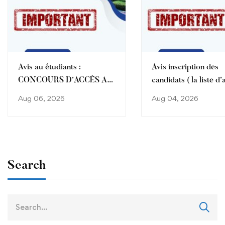
Avis au étudiants :
Avis inscription des
CONCOURS D’ACCÈS AU
candidats ( la liste d’
SEMESTRE 3 ET
et ceux ayant bénéfic
Aug 06, 2026
Aug 04, 2026
SEMESTRE 1 DU CYCLE
d’une amélioration d
ENCG
) affectés à l’ENCG K
CNAEM 2026
Search
Search
for: