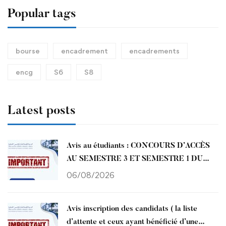
Popular tags
bourse
encadrement
encadrements
encg
S6
S8
Latest posts
Avis au étudiants : CONCOURS D’ACCÈS
AU SEMESTRE 3 ET SEMESTRE 1 DU
CYCLE ENCG
06/08/2026
Avis inscription des candidats ( la liste
d’attente et ceux ayant bénéficié d’une